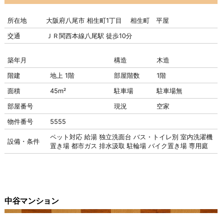
所在地
大阪府八尾市 相生町1丁目 相生町 平屋
交通
ＪＲ関西本線八尾駅 徒歩10分
築年月
構造
木造
階建
地上 1階
部屋階数
1階
面積
45m²
駐車場
駐車場
無
部屋番号
現況
空家
物件番号
5555
ペット対応
給湯
独立洗面台
バス・トイレ別
室内洗濯機
設備・条件
置き場
都市ガス
排水汲取
駐輪場
バイク置き場
専用庭
中谷マンション