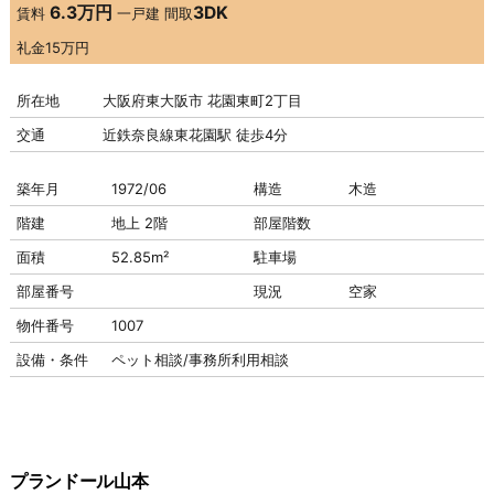
6.3万円
3DK
賃料
一戸建
間取
礼金
15万円
所在地
大阪府東大阪市 花園東町2丁目
交通
近鉄奈良線東花園駅 徒歩4分
築年月
1972/06
構造
木造
階建
地上 2階
部屋階数
面積
52.85m²
駐車場
部屋番号
現況
空家
物件番号
1007
設備・条件
ペット相談/事務所利用相談
プランドール山本