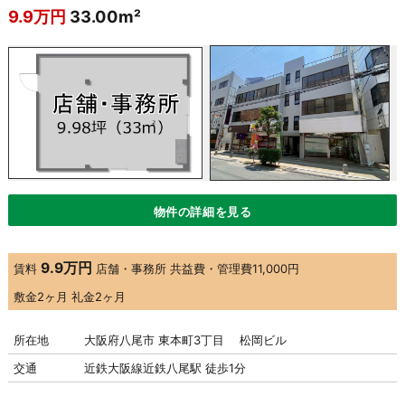
9.9万円
33.00m²
物件の詳細を見る
9.9万円
賃料
店舗・事務所
共益費・管理費
11,000円
敷金
2ヶ月
礼金
2ヶ月
所在地
大阪府八尾市 東本町3丁目 松岡ビル
交通
近鉄大阪線近鉄八尾駅 徒歩1分