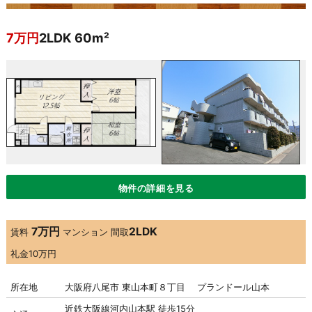
7万円
2LDK 60m²
物件の詳細を見る
7万円
2LDK
賃料
マンション
間取
礼金
10万円
所在地
大阪府八尾市 東山本町８丁目 プランドール山本
近鉄大阪線河内山本駅 徒歩15分