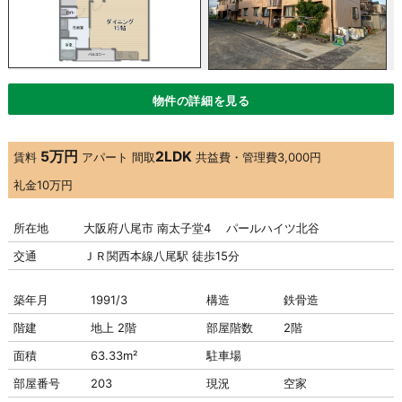
物件の詳細を見る
5万円
2LDK
賃料
アパート
間取
共益費・管理費
3,000円
礼金
10万円
所在地
大阪府八尾市 南太子堂4 パールハイツ北谷
交通
ＪＲ関西本線八尾駅 徒歩15分
築年月
1991/3
構造
鉄骨造
階建
地上 2階
部屋階数
2階
面積
63.33m²
駐車場
部屋番号
203
現況
空家