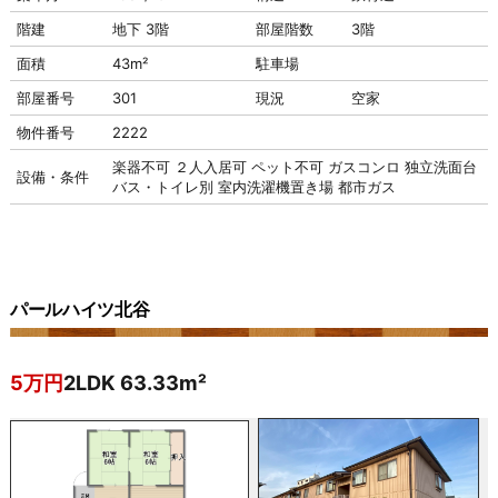
階建
地下 3階
部屋階数
3階
面積
43m²
駐車場
部屋番号
301
現況
空家
物件番号
2222
楽器不可
２人入居可
ペット不可
ガスコンロ
独立洗面台
設備・条件
バス・トイレ別
室内洗濯機置き場
都市ガス
パールハイツ北谷
5万円
2LDK 63.33m²