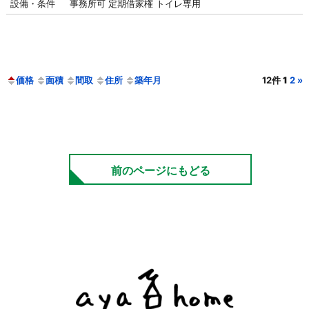
設備・条件
事務所可
定期借家権
トイレ専用
価格
面積
間取
住所
築年月
12件
1
2
»
前のページにもどる