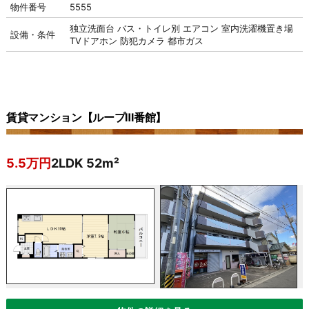
物件番号
5555
独立洗面台
バス・トイレ別
エアコン
室内洗濯機置き場
設備・条件
TVドアホン
防犯カメラ
都市ガス
賃貸マンション【ループⅢ番館】
5.5万円
2LDK 52m²