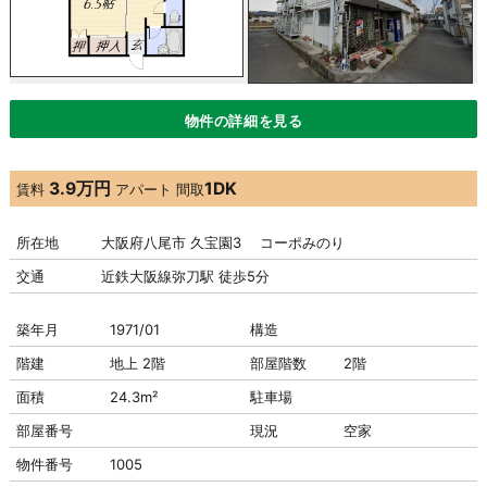
物件の詳細を見る
3.9万円
1DK
賃料
アパート
間取
所在地
大阪府八尾市 久宝園3 コーポみのり
交通
近鉄大阪線弥刀駅 徒歩5分
築年月
1971/01
構造
階建
地上 2階
部屋階数
2階
面積
24.3m²
駐車場
部屋番号
現況
空家
物件番号
1005