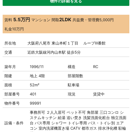
物件の詳細を見る
5.5万円
2LDK
賃料
マンション
間取
共益費・管理費
5,000円
礼金
10万円
所在地
大阪府八尾市 東山本町１丁目 ループⅢ番館
交通
近鉄大阪線河内山本駅 徒歩5分
築年月
1996/11
構造
RC
階建
地上 4階
部屋階数
面積
52m²
駐車場
部屋番号
401
現況
賃貸中
物件番号
99991
事務所可
２人入居可
ペット不可
角部屋
三口コンロ
シ
ステムキッチン
給湯
追い焚き
洗髪洗面化粧台
独立洗面
設備・条件
台
バス専用
シャワー
トイレ専用
バス・トイレ別
エア
コン
室内洗濯機置き場
CATV
都市ガス
排水浄化槽
駐輪