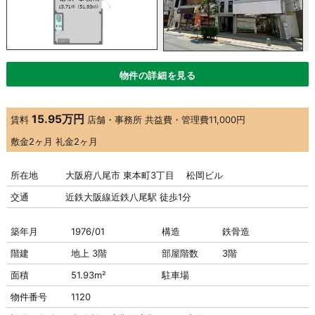
物件の詳細を見る
15.95万円
賃料
店舗・事務所
共益費・管理費
11,000円
敷金
2ヶ月
礼金
2ヶ月
所在地
大阪府八尾市 東本町3丁目 松岡ビル
交通
近鉄大阪線近鉄八尾駅 徒歩1分
築年月
1976/01
構造
鉄骨造
階建
地上 3階
部屋階数
3階
面積
51.93m²
駐車場
物件番号
1120