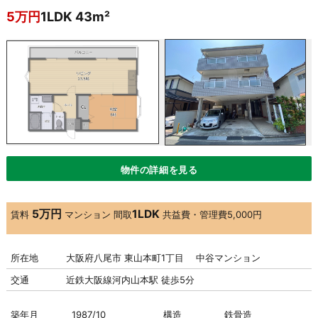
5万円
1LDK 43m²
物件の詳細を見る
5万円
1LDK
賃料
マンション
間取
共益費・管理費
5,000円
所在地
大阪府八尾市 東山本町1丁目 中谷マンション
交通
近鉄大阪線河内山本駅 徒歩5分
築年月
1987/10
構造
鉄骨造