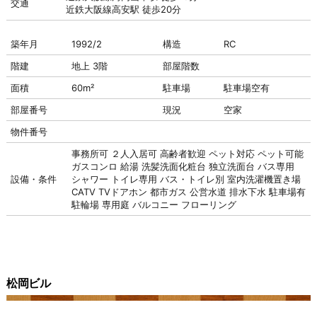
交通
近鉄大阪線高安駅 徒歩20分
築年月
1992/2
構造
RC
階建
地上 3階
部屋階数
面積
60m²
駐車場
駐車場
空有
部屋番号
現況
空家
物件番号
事務所可
２人入居可
高齢者歓迎
ペット対応
ペット可能
ガスコンロ
給湯
洗髪洗面化粧台
独立洗面台
バス専用
設備・条件
シャワー
トイレ専用
バス・トイレ別
室内洗濯機置き場
CATV
TVドアホン
都市ガス
公営水道
排水下水
駐車場有
駐輪場
専用庭
バルコニー
フローリング
松岡ビル