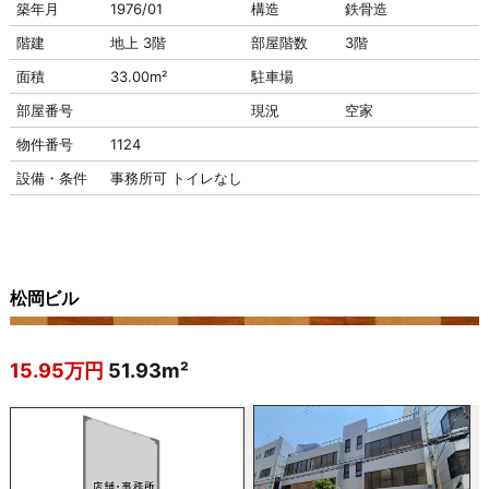
築年月
1976/01
構造
鉄骨造
階建
地上 3階
部屋階数
3階
面積
33.00m²
駐車場
部屋番号
現況
空家
物件番号
1124
設備・条件
事務所可
トイレなし
松岡ビル
15.95万円
51.93m²