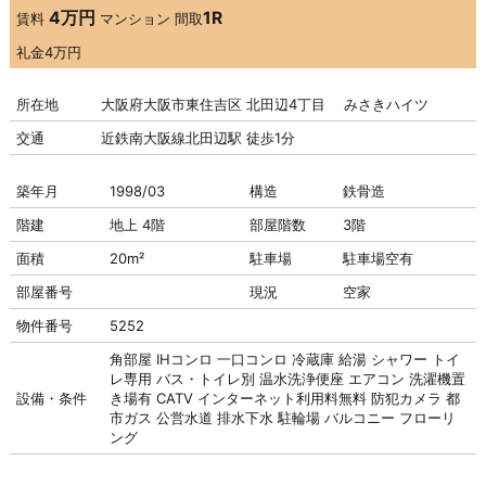
4万円
1R
賃料
マンション
間取
礼金
4万円
所在地
大阪府大阪市東住吉区 北田辺4丁目 みさきハイツ
交通
近鉄南大阪線北田辺駅 徒歩1分
築年月
1998/03
構造
鉄骨造
階建
地上 4階
部屋階数
3階
面積
20m²
駐車場
駐車場
空有
部屋番号
現況
空家
物件番号
5252
角部屋
IHコンロ
一口コンロ
冷蔵庫
給湯
シャワー
トイ
レ専用
バス・トイレ別
温水洗浄便座
エアコン
洗濯機置
設備・条件
き場有
CATV
インターネット利用料無料
防犯カメラ
都
市ガス
公営水道
排水下水
駐輪場
バルコニー
フローリ
ング