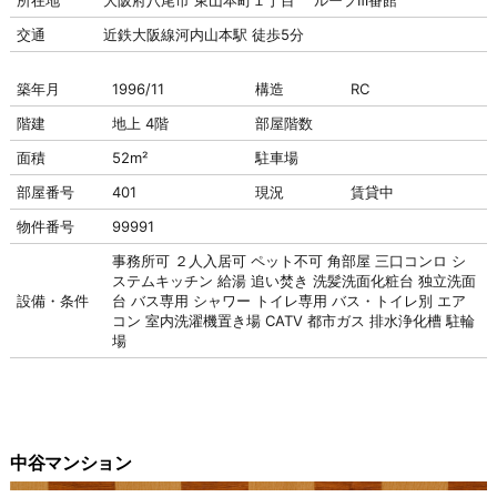
交通
近鉄大阪線河内山本駅 徒歩5分
築年月
1996/11
構造
RC
階建
地上 4階
部屋階数
面積
52m²
駐車場
部屋番号
401
現況
賃貸中
物件番号
99991
事務所可
２人入居可
ペット不可
角部屋
三口コンロ
シ
ステムキッチン
給湯
追い焚き
洗髪洗面化粧台
独立洗面
設備・条件
台
バス専用
シャワー
トイレ専用
バス・トイレ別
エア
コン
室内洗濯機置き場
CATV
都市ガス
排水浄化槽
駐輪
場
中谷マンション