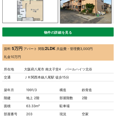
物件の詳細を見る
5万円
2LDK
賃料
アパート
間取
共益費・管理費
3,000円
礼金
10万円
所在地
大阪府八尾市 南太子堂4 パールハイツ北谷
交通
ＪＲ関西本線八尾駅 徒歩15分
築年月
1991/3
構造
鉄骨造
階建
地上 2階
部屋階数
2階
面積
63.33m²
駐車場
部屋番号
203
現況
空家