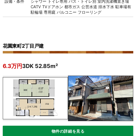
設備・条件
シャワー
トイレ専用
バス・トイレ別
室内洗濯機置き場
CATV
TVドアホン
都市ガス
公営水道
排水下水
駐車場有
駐輪場
専用庭
バルコニー
フローリング
花園東町2丁目戸建
6.3万円
3DK 52.85m²
物件の詳細を見る