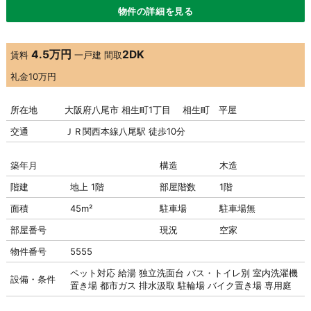
物件の詳細を見る
4.5万円
2DK
賃料
一戸建
間取
礼金
10万円
所在地
大阪府八尾市 相生町1丁目 相生町 平屋
交通
ＪＲ関西本線八尾駅 徒歩10分
築年月
構造
木造
階建
地上 1階
部屋階数
1階
面積
45m²
駐車場
駐車場
無
部屋番号
現況
空家
物件番号
5555
ペット対応
給湯
独立洗面台
バス・トイレ別
室内洗濯機
設備・条件
置き場
都市ガス
排水汲取
駐輪場
バイク置き場
専用庭