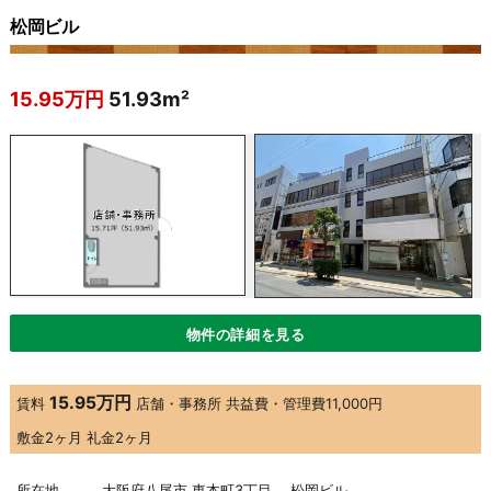
松岡ビル
15.95万円
51.93m²
物件の詳細を見る
15.95万円
賃料
店舗・事務所
共益費・管理費
11,000円
敷金
2ヶ月
礼金
2ヶ月
所在地
大阪府八尾市 東本町3丁目 松岡ビル