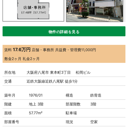
物件の詳細を見る
17.6万円
賃料
店舗・事務所
共益費・管理費
11,000円
敷金
2ヶ月
礼金
2ヶ月
所在地
大阪府八尾市 東本町3丁目 松岡ビル
交通
近鉄大阪線近鉄八尾駅 徒歩1分
築年月
1976/01
構造
鉄骨造
階建
地上 3階
部屋階数
3階
面積
57.77m²
駐車場
部屋番号
現況
空家