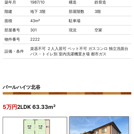
築年月
1987/10
構造
鉄骨造
階建
地下 3階
部屋階数
3階
面積
43m²
駐車場
部屋番号
301
現況
空家
物件番号
2222
楽器不可
２人入居可
ペット不可
ガスコンロ
独立洗面台
設備・条件
バス・トイレ別
室内洗濯機置き場
都市ガス
パールハイツ北谷
5万円
2LDK 63.33m²