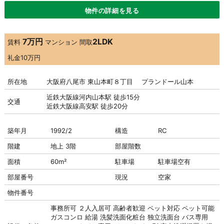
物件の詳細を見る
7万円
2LDK
賃料
マンション
間取
礼金
10万円
所在地
大阪府八尾市 東山本町８丁目 プランドール山本
近鉄大阪線河内山本駅 徒歩15分
交通
近鉄大阪線高安駅 徒歩20分
築年月
1992/2
構造
RC
階建
地上 3階
部屋階数
面積
60m²
駐車場
駐車場
空有
部屋番号
現況
空家
物件番号
事務所可
２人入居可
高齢者歓迎
ペット対応
ペット可能
ガスコンロ
給湯
洗髪洗面化粧台
独立洗面台
バス専用