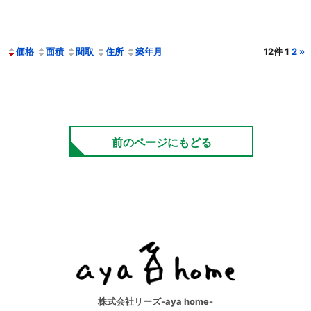
価格
面積
間取
住所
築年月
12件
1
2
»
前のページにもどる
株式会社リーズ-aya home-