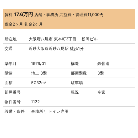
17.6万円
賃料
店舗・事務所
共益費・管理費
11,000円
敷金
2ヶ月
礼金
2ヶ月
所在地
大阪府八尾市 東本町3丁目 松岡ビル
交通
近鉄大阪線近鉄八尾駅 徒歩1分
築年月
1976/01
構造
鉄骨造
階建
地上 3階
部屋階数
3階
面積
57.32m²
駐車場
部屋番号
現況
空家
物件番号
1122
設備・条件
事務所可
トイレ専用