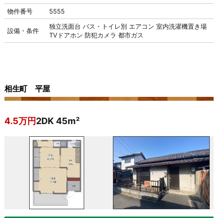
物件番号
5555
独立洗面台
バス・トイレ別
エアコン
室内洗濯機置き場
設備・条件
TVドアホン
防犯カメラ
都市ガス
相生町 平屋
4.5万円
2DK 45m²