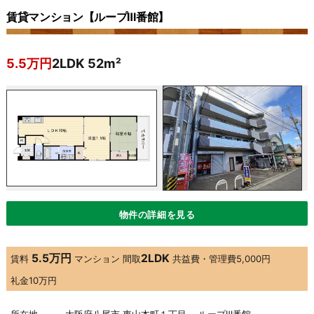
賃貸マンション【ループⅢ番館】
5.5万円
2LDK 52m²
物件の詳細を見る
5.5万円
2LDK
賃料
マンション
間取
共益費・管理費
5,000円
礼金
10万円
所在地
大阪府八尾市 東山本町１丁目 ループⅢ番館