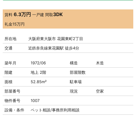
6.3万円
3DK
賃料
一戸建
間取
礼金
15万円
所在地
大阪府東大阪市 花園東町2丁目
交通
近鉄奈良線東花園駅 徒歩4分
築年月
1972/06
構造
木造
階建
地上 2階
部屋階数
面積
52.85m²
駐車場
部屋番号
現況
空家
物件番号
1007
設備・条件
ペット相談/事務所利用相談