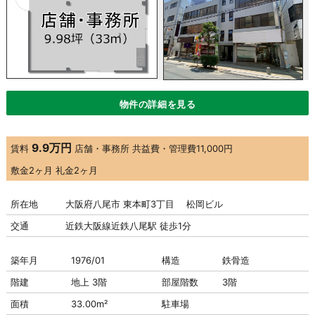
物件の詳細を見る
9.9万円
賃料
店舗・事務所
共益費・管理費
11,000円
敷金
2ヶ月
礼金
2ヶ月
所在地
大阪府八尾市 東本町3丁目 松岡ビル
交通
近鉄大阪線近鉄八尾駅 徒歩1分
築年月
1976/01
構造
鉄骨造
階建
地上 3階
部屋階数
3階
面積
33.00m²
駐車場