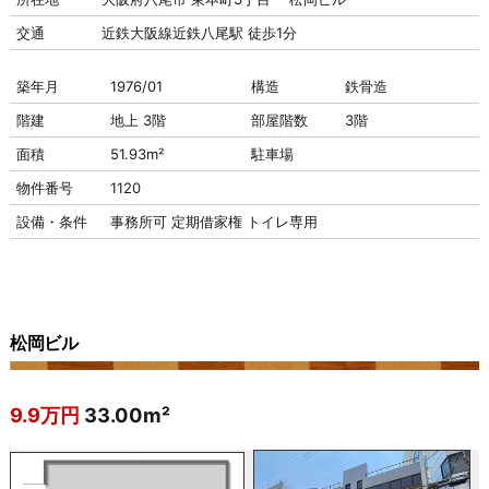
交通
近鉄大阪線近鉄八尾駅 徒歩1分
築年月
1976/01
構造
鉄骨造
階建
地上 3階
部屋階数
3階
面積
51.93m²
駐車場
物件番号
1120
設備・条件
事務所可
定期借家権
トイレ専用
松岡ビル
9.9万円
33.00m²