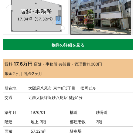
物件の詳細を見る
17.6万円
賃料
店舗・事務所
共益費・管理費
11,000円
敷金
2ヶ月
礼金
2ヶ月
所在地
大阪府八尾市 東本町3丁目 松岡ビル
交通
近鉄大阪線近鉄八尾駅 徒歩1分
築年月
1976/01
構造
鉄骨造
階建
地上 3階
部屋階数
3階
面積
57.32m²
駐車場