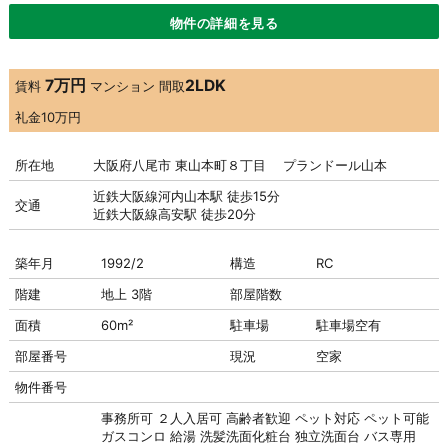
物件の詳細を見る
7万円
2LDK
賃料
マンション
間取
礼金
10万円
所在地
大阪府八尾市 東山本町８丁目 プランドール山本
近鉄大阪線河内山本駅 徒歩15分
交通
近鉄大阪線高安駅 徒歩20分
築年月
1992/2
構造
RC
階建
地上 3階
部屋階数
面積
60m²
駐車場
駐車場
空有
部屋番号
現況
空家
物件番号
事務所可
２人入居可
高齢者歓迎
ペット対応
ペット可能
ガスコンロ
給湯
洗髪洗面化粧台
独立洗面台
バス専用