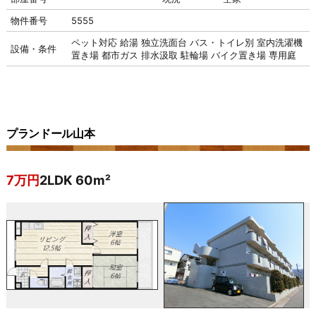
物件番号
5555
ペット対応
給湯
独立洗面台
バス・トイレ別
室内洗濯機
設備・条件
置き場
都市ガス
排水汲取
駐輪場
バイク置き場
専用庭
プランドール山本
7万円
2LDK 60m²