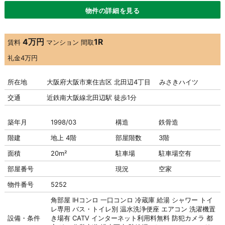
物件の詳細を見る
4万円
1R
賃料
マンション
間取
礼金
4万円
所在地
大阪府大阪市東住吉区 北田辺4丁目 みさきハイツ
交通
近鉄南大阪線北田辺駅 徒歩1分
築年月
1998/03
構造
鉄骨造
階建
地上 4階
部屋階数
3階
面積
20m²
駐車場
駐車場
空有
部屋番号
現況
空家
物件番号
5252
角部屋
IHコンロ
一口コンロ
冷蔵庫
給湯
シャワー
トイ
レ専用
バス・トイレ別
温水洗浄便座
エアコン
洗濯機置
設備・条件
き場有
CATV
インターネット利用料無料
防犯カメラ
都