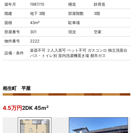
築年月
1987/10
構造
鉄骨造
階建
地下 3階
部屋階数
3階
面積
43m²
駐車場
部屋番号
301
現況
空家
物件番号
2222
楽器不可
２人入居可
ペット不可
ガスコンロ
独立洗面台
設備・条件
バス・トイレ別
室内洗濯機置き場
都市ガス
相生町 平屋
4.5万円
2DK 45m²