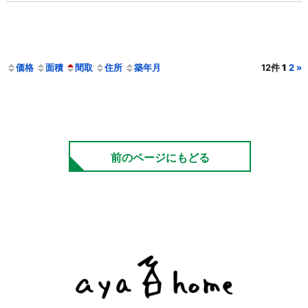
価格
面積
間取
住所
築年月
12件
1
2
»
前のページにもどる