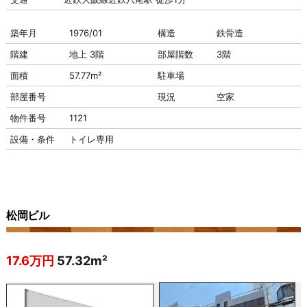
築年月
1976/01
構造
鉄骨造
階建
地上 3階
部屋階数
3階
面積
57.77m²
駐車場
部屋番号
現況
空家
物件番号
1121
設備・条件
トイレ専用
松岡ビル
17.6万円
57.32m²