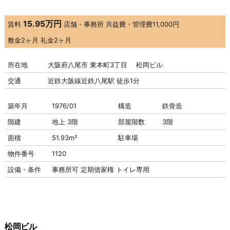
15.95万円
賃料
店舗・事務所
共益費・管理費
11,000円
敷金
2ヶ月
礼金
2ヶ月
所在地
大阪府八尾市 東本町3丁目 松岡ビル
交通
近鉄大阪線近鉄八尾駅 徒歩1分
築年月
1976/01
構造
鉄骨造
階建
地上 3階
部屋階数
3階
面積
51.93m²
駐車場
物件番号
1120
設備・条件
事務所可
定期借家権
トイレ専用
松岡ビル