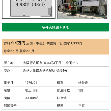
物件の詳細を見る
9.9万円
賃料
店舗・事務所
共益費・管理費
11,000円
敷金
2ヶ月
礼金
2ヶ月
所在地
大阪府八尾市 東本町3丁目 松岡ビル
交通
近鉄大阪線近鉄八尾駅 徒歩1分
築年月
1976/01
構造
鉄骨造
階建
地上 3階
部屋階数
3階
面積
33.00m²
駐車場
部屋番号
現況
空家