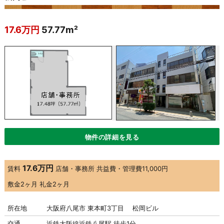
17.6万円
57.77m²
物件の詳細を見る
17.6万円
賃料
店舗・事務所
共益費・管理費
11,000円
敷金
2ヶ月
礼金
2ヶ月
所在地
大阪府八尾市 東本町3丁目 松岡ビル
交通
近鉄大阪線近鉄八尾駅 徒歩1分