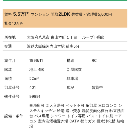
5.5万円
2LDK
賃料
マンション
間取
共益費・管理費
5,000円
礼金
10万円
所在地
大阪府八尾市 東山本町１丁目 ループⅢ番館
交通
近鉄大阪線河内山本駅 徒歩5分
築年月
1996/11
構造
RC
階建
地上 4階
部屋階数
面積
52m²
駐車場
部屋番号
401
現況
賃貸中
物件番号
99991
事務所可
２人入居可
ペット不可
角部屋
三口コンロ
シ
ステムキッチン
給湯
追い焚き
洗髪洗面化粧台
独立洗面
設備・条件
台
バス専用
シャワー
トイレ専用
バス・トイレ別
エア
コン
室内洗濯機置き場
CATV
都市ガス
排水浄化槽
駐輪
場