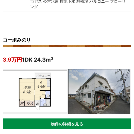
市ガス
公営水道
排水下水
駐輪場
バルコニー
フローリ
ング
コーポみのり
3.9万円
1DK 24.3m²
物件の詳細を見る