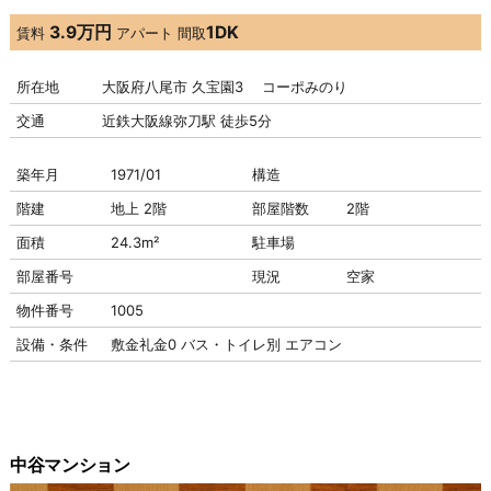
3.9万円
1DK
賃料
アパート
間取
所在地
大阪府八尾市 久宝園3 コーポみのり
交通
近鉄大阪線弥刀駅 徒歩5分
築年月
1971/01
構造
階建
地上 2階
部屋階数
2階
面積
24.3m²
駐車場
部屋番号
現況
空家
物件番号
1005
設備・条件
敷金礼金0
バス・トイレ別
エアコン
中谷マンション