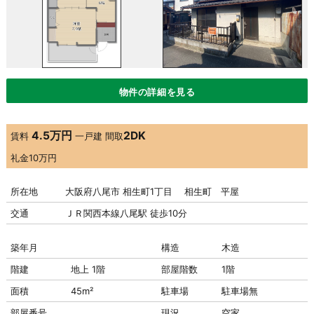
物件の詳細を見る
4.5万円
2DK
賃料
一戸建
間取
礼金
10万円
所在地
大阪府八尾市 相生町1丁目 相生町 平屋
交通
ＪＲ関西本線八尾駅 徒歩10分
築年月
構造
木造
階建
地上 1階
部屋階数
1階
面積
45m²
駐車場
駐車場
無
部屋番号
現況
空家