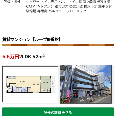
設備・条件
シャワー
トイレ専用
バス・トイレ別
室内洗濯機置き場
CATV
TVドアホン
都市ガス
公営水道
排水下水
駐車場有
駐輪場
専用庭
バルコニー
フローリング
賃貸マンション【ループⅢ番館】
5.5万円
2LDK 52m²
物件の詳細を見る