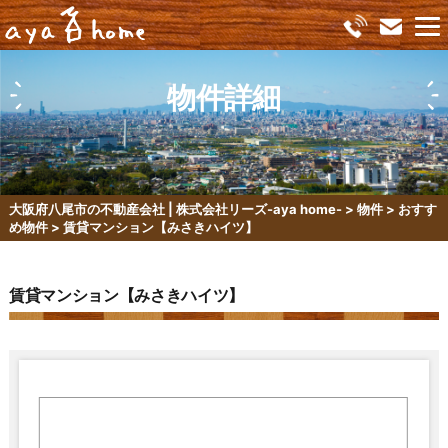
物件詳細
大阪府八尾市の不動産会社 | 株式会社リーズ-aya home-
>
物件
>
おすす
め物件
>
賃貸マンション【みさきハイツ】
賃貸マンション【みさきハイツ】