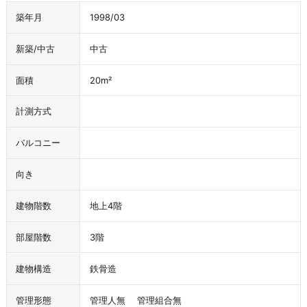
築年月
1998/03
新築/中古
中古
面積
20m²
計測方式
バルコニー
向き
建物階数
地上4階
部屋階数
3階
建物構造
鉄骨造
管理形態
管理人無 管理組合無