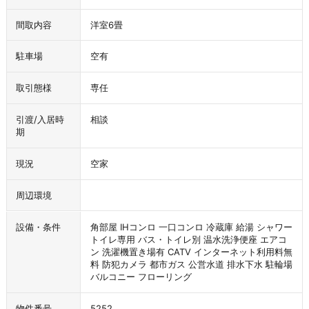
間取内容
洋室6畳
駐車場
空有
取引態様
専任
引渡/入居時
相談
期
現況
空家
周辺環境
設備・条件
角部屋
IHコンロ
一口コンロ
冷蔵庫
給湯
シャワー
トイレ専用
バス・トイレ別
温水洗浄便座
エアコ
ン
洗濯機置き場有
CATV
インターネット利用料無
料
防犯カメラ
都市ガス
公営水道
排水下水
駐輪場
バルコニー
フローリング
物件番号
5252