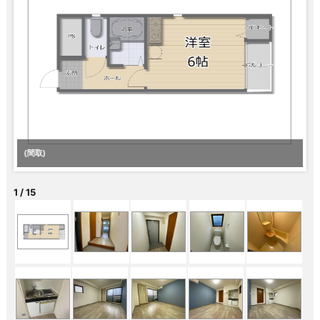
(間取)
(内
1
/
15