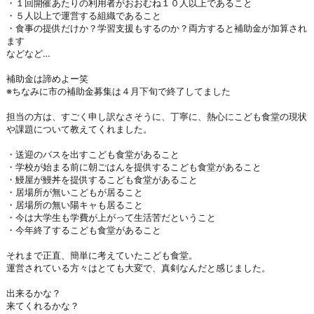
・１回開催あたりの利用者がおおむね１０人以上であること
・５人以上で運営する組織であること
・食事の提供だけか？学習支援もするのか？両方すると補助金が加算され
ます
などなど…
補助金は諦めよー笑
※ちなみに市の補助金募集は４月下旬で終了してました
担当の方は、すごく申し訳なさそうに、丁寧に、熱心にこども食堂の現状
や課題について教えてくれました。
・送迎のバスを出すこども食堂があること
・学校が始まる前に朝ごはんを提供するこども食堂があること
・鰻屋が鰻丼を提供するこども食堂があること
・居場所が無いこどもが居ること
・居場所の無い陽キャも居ること
・今は大学生も学費が上がって生活苦だということ
・今年終了するこども食堂があること
それまで正直、簡単に考えていたこども食堂。
運営されている方々はとても大変で、真剣なんだと感じました。
出来るかな？
来てくれるかな？