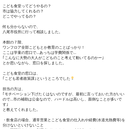
こども食堂ってどうやるの？
市は協力してくれるの？
どこでやってるの？
何も分からないので、
八尾市役所に行って相談しました。
本館の７階、
ワンフロア全部こどもとか教育のことばっかり！
ここは学童の窓口で…あっちは学費関係で…
｢こんなに大勢の大人がこどものこと考えて動いてるのかー｣
とか思いながら、窓口を探しました。
こども食堂の窓口は、
｢こども若者政策課｣というところでした
担当の方は、
｢モチベーション下げたくはないのですが、最初に言っておいた方がいい
ので…市の補助は公金なので、ハードルは高いし、面倒なことが多いで
す｣
と教えてくれました。
・飲食店の場合、通常営業とこども食堂の仕入れや経費(水道光熱費等)を
分けないといけないこと